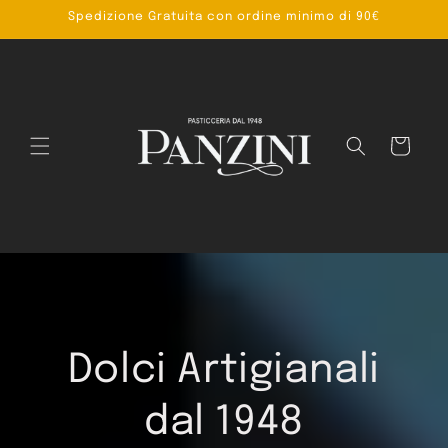
Vai
Spedizione Gratuita con ordine minimo di 90€
direttamente
ai contenuti
Carrello
Dolci Artigianali
dal 1948