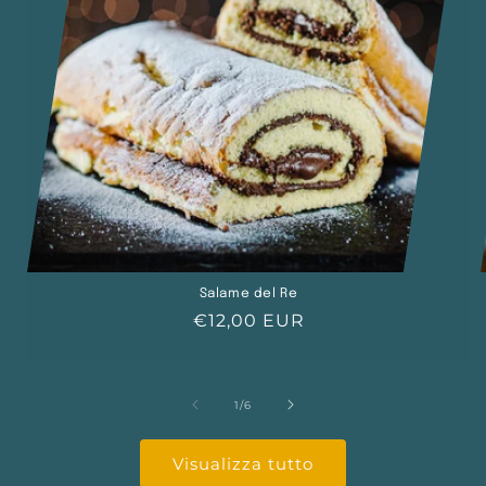
Salame del Re
Prezzo
€12,00 EUR
di
listino
su
1
/
6
Visualizza tutto